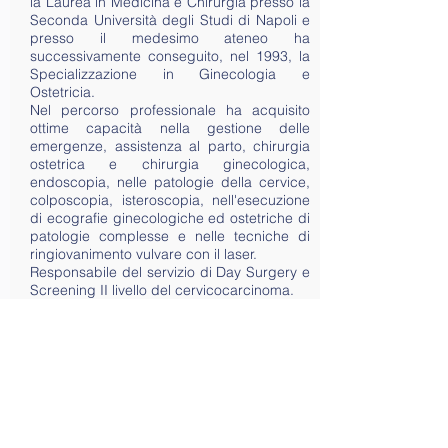
la Laurea in Medicina e Chirurgia presso la
Seconda Università degli Studi di Napoli e
presso il medesimo ateneo ha
successivamente conseguito, nel 1993, la
Specializzazione in Ginecologia e
Ostetricia.
Nel percorso professionale ha acquisito
ottime capacità nella gestione delle
emergenze, assistenza al parto, chirurgia
ostetrica e chirurgia ginecologica,
endoscopia, nelle patologie della cervice,
colposcopia, isteroscopia, nell'esecuzione
di ecografie ginecologiche ed ostetriche di
patologie complesse e nelle tecniche di
ringiovanimento vulvare con il laser.
Responsabile del servizio di Day Surgery e
Screening II livello del cervicocarcinoma.
In Regione ha lavorato presso l'Ospedale
di San Vito al Tagliamento (PN).
Autrice di diverse pubblicazioni e contributi
in atti congressuali.
E' specializzata nelle problematiche legate
alla
menopausa
.